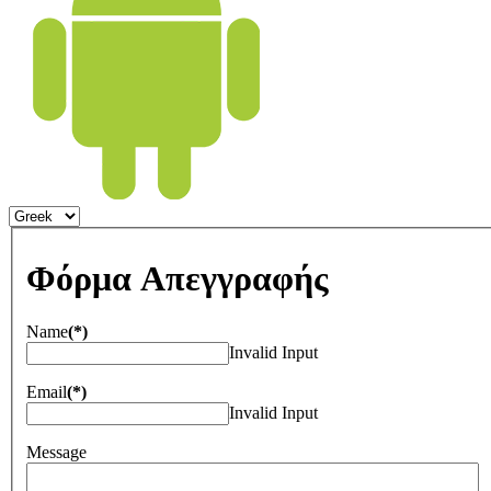
Φόρμα Απεγγραφής
Name
(*)
Invalid Input
Email
(*)
Invalid Input
Message