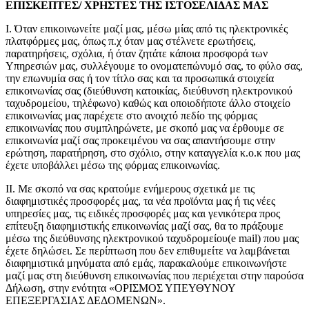
ΕΠΙΣΚΕΠΤΕΣ/ ΧΡΗΣΤΕΣ ΤΗΣ ΙΣΤΟΣΕΛΙΔΑΣ ΜΑΣ
Ι. Όταν επικοινωνείτε μαζί μας, μέσω μίας από τις ηλεκτρονικές
πλατφόρμες μας, όπως π.χ όταν μας στέλνετε ερωτήσεις,
παρατηρήσεις, σχόλια, ή όταν ζητάτε κάποια προσφορά των
Υπηρεσιών μας, συλλέγουμε το ονοματεπώνυμό σας, το φύλο σας,
την επωνυμία σας ή τον τίτλο σας και τα προσωπικά στοιχεία
επικοινωνίας σας (διεύθυνση κατοικίας, διεύθυνση ηλεκτρονικού
ταχυδρομείου, τηλέφωνο) καθώς και οποιοδήποτε άλλο στοιχείο
επικοινωνίας μας παρέχετε στο ανοιχτό πεδίο της φόρμας
επικοινωνίας που συμπληρώνετε, με σκοπό μας να έρθουμε σε
επικοινωνία μαζί σας προκειμένου να σας απαντήσουμε στην
ερώτηση, παρατήρηση, στο σχόλιο, στην καταγγελία κ.ο.κ που μας
έχετε υποβάλλει μέσω της φόρμας επικοινωνίας.
ΙΙ. Με σκοπό να σας κρατούμε ενήμερους σχετικά με τις
διαφημιστικές προσφορές μας, τα νέα προϊόντα μας ή τις νέες
υπηρεσίες μας, τις ειδικές προσφορές μας και γενικότερα προς
επίτευξη διαφημιστικής επικοινωνίας μαζί σας, θα το πράξουμε
μέσω της διεύθυνσης ηλεκτρονικού ταχυδρομείου(e mail) που μας
έχετε δηλώσει. Σε περίπτωση που δεν επιθυμείτε να λαμβάνεται
διαφημιστικά μηνύματα από εμάς, παρακαλούμε επικοινωνήστε
μαζί μας στη διεύθυνση επικοινωνίας που περιέχεται στην παρούσα
Δήλωση, στην ενότητα «ΟΡΙΣΜΟΣ ΥΠΕΥΘΥΝΟΥ
ΕΠΕΞΕΡΓΑΣΙΑΣ ΔΕΔΟΜΕΝΩΝ».