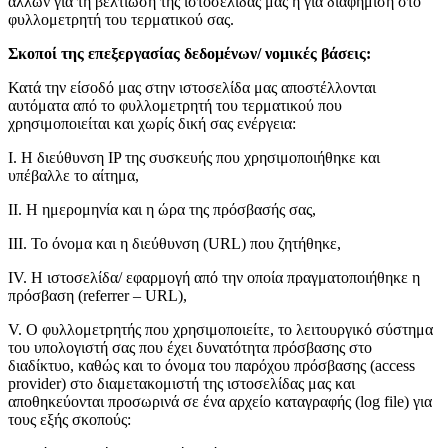
άλλων για τη βελτίωση της ιστοσελίδας μας ή για διαφήμιση στο
φυλλομετρητή του τερματικού σας.
Σκοποί της επεξεργασίας δεδομένων/ νομικές βάσεις:
Κατά την είσοδό μας στην ιστοσελίδα μας αποστέλλονται
αυτόματα από το φυλλομετρητή του τερματικού που
χρησιμοποιείται και χωρίς δική σας ενέργεια:
I. Η διεύθυνση IP της συσκευής που χρησιμοποιήθηκε και
υπέβαλλε το αίτημα,
II. Η ημερομηνία και η ώρα της πρόσβασής σας,
III. Το όνομα και η διεύθυνση (URL) που ζητήθηκε,
IV. Η ιστοσελίδα/ εφαρμογή από την οποία πραγματοποιήθηκε η
πρόσβαση (referrer – URL),
V. Ο φυλλομετρητής που χρησιμοποιείτε, το λειτουργικό σύστημα
του υπολογιστή σας που έχει δυνατότητα πρόσβασης στο
διαδίκτυο, καθώς και το όνομα του παρόχου πρόσβασης (access
provider) στο διαμετακομιστή της ιστοσελίδας μας και
αποθηκεύονται προσωρινά σε ένα αρχείο καταγραφής (log file) για
τους εξής σκοπούς: