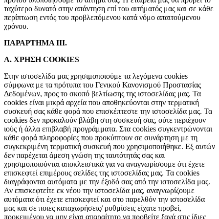
ταχύτερο δυνατό στην απάντηση επί του αιτήματός μας και σε κάθε
περίπτωση εντός του προβλεπόμενου κατά νόμο απαιτούμενου
χρόνου.
ΠΑΡΑΡΤΗΜΑ ΙΙΙ.
Α. ΧΡΗΣΗ COOKIES
Στην ιστοσελίδα μας χρησιμοποιούμε τα λεγόμενα cookies
σύμφωνα με τα πρότυπα του Γενικού Κανονισμού Προστασίας
Δεδομένων, προς το σκοπό βελτίωσης της ιστοσελίδας μας. Τα
cookies είναι μικρά αρχεία που αποθηκεύονται στην τερματική
συσκευή σας κάθε φορά που επισκέπτεστε την ιστοσελίδα μας. Τα
cookies δεν προκαλούν βλάβη στη συσκευή σας, ούτε περιέχουν
ιούς ή άλλα επιβλαβή προγράμματα. Στα cookies συγκεντρώνονται
κάθε φορά πληροφορίες που προκύπτουν σε συνάρτηση με τη
συγκεκριμένη τερματική συσκευή που χρησιμοποιήθηκε. Εξ αυτών
δεν παρέχεται άμεση γνώση της ταυτότητάς σας και
χρησιμοποιούνται αποκλειστικά για να αναγνωρίσουμε ότι έχετε
επισκεφτεί επιμέρους σελίδες της ιστοσελίδας μας. Τα cookies
διαγράφονται αυτόματα με την έξοδό σας από την ιστοσελίδα μας.
Αν επισκεφτείτε εκ νέου την ιστοσελίδα μας, αναγνωρίζουμε
αυτόματα ότι έχετε επισκεφτεί και στο παρελθόν την ιστοσελίδα
μας και σε ποιες καταχωρήσεις/ ρυθμίσεις είχατε προβεί,
προκειμένου να μην είναι απαραίτητο να προβείτε ξανά στις ίδιες