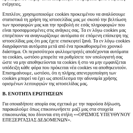
ενέργειες.
Επιπλέον, χρησιμοποιούμε cookies προκειμένου να αναλύσουμε
στατιστικά τη χρήση της ιστοσελίδας μας με σκοπό την βελτίωση
των προσφορών μας και την προβολή σε εσάς πληροφοριών που
είναι προσαρμοσμένες στις ανάγκες σας. Τα εν λόγω cookies μας
επιτρέπουν να αναγνωρίζουμε αυτόματα σε επόμενη επίσκεψη της
ιστοσελίδας μας ότι μας έχετε επισκεφτεί ξανά. Τα εν λόγω cookies
διαγράφονται αυτόματα μετά από ένα προκαθορισμένο χρονικό
διάστημα. Οι περισσότεροι φυλλομετρητές αποδέχονται αυτόματα
τα cookies, ωστόσο μπορείτε να ρυθμίσετε τον υπολογιστή σας
ώστε να μην αποθηκεύονται τα cookies ή στο να μην εμφανίζεται
υπόδειξη κάθε φόρα που πρόκειται νέα cookies να αποθηκευτούν.
Επισημαίνουμε, ωστόσο, ότι η πλήρης απενεργοποίηση των
cookies μπορεί να έχει ως αποτέλεσμα την αδυναμία χρήσης
ορισμένων λειτουργιών της ιστοσελίδας μας.
Β. ΕΝΟΤΗΤΑ ΕΡΩΤΗΣΕΩΝ
Για οποιαδήποτε απορία σας σχετικά με την παρούσα δήλωση,
παρακαλούμε όπως επικοινωνήσετε μαζί μας στα στοιχεία
επικοινωνίας που δίνονται στη στήλη ««ΟΡΙΣΜΟΣ ΥΠΕΥΘΥΝΟΥ
ΕΠΕΞΕΡΓΑΣΙΑΣ ΔΕΔΟΜΕΝΩΝ».