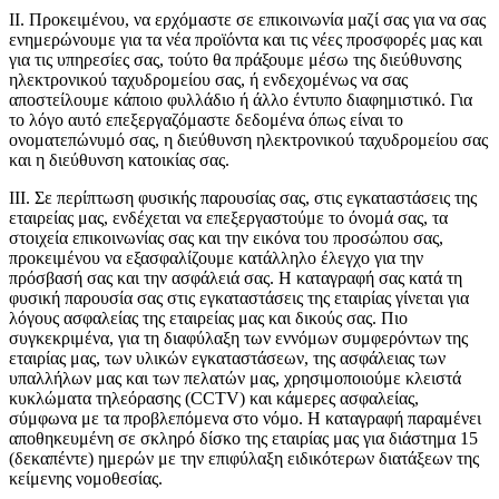
II. Προκειμένου, να ερχόμαστε σε επικοινωνία μαζί σας για να σας
ενημερώνουμε για τα νέα προϊόντα και τις νέες προσφορές μας και
για τις υπηρεσίες σας, τούτο θα πράξουμε μέσω της διεύθυνσης
ηλεκτρονικού ταχυδρομείου σας, ή ενδεχομένως να σας
αποστείλουμε κάποιο φυλλάδιο ή άλλο έντυπο διαφημιστικό. Για
το λόγο αυτό επεξεργαζόμαστε δεδομένα όπως είναι το
ονοματεπώνυμό σας, η διεύθυνση ηλεκτρονικού ταχυδρομείου σας
και η διεύθυνση κατοικίας σας.
III. Σε περίπτωση φυσικής παρουσίας σας, στις εγκαταστάσεις της
εταιρείας μας, ενδέχεται να επεξεργαστούμε το όνομά σας, τα
στοιχεία επικοινωνίας σας και την εικόνα του προσώπου σας,
προκειμένου να εξασφαλίζουμε κατάλληλο έλεγχο για την
πρόσβασή σας και την ασφάλειά σας. Η καταγραφή σας κατά τη
φυσική παρουσία σας στις εγκαταστάσεις της εταιρίας γίνεται για
λόγους ασφαλείας της εταιρείας μας και δικούς σας. Πιο
συγκεκριμένα, για τη διαφύλαξη των εννόμων συμφερόντων της
εταιρίας μας, των υλικών εγκαταστάσεων, της ασφάλειας των
υπαλλήλων μας και των πελατών μας, χρησιμοποιούμε κλειστά
κυκλώματα τηλεόρασης (CCTV) και κάμερες ασφαλείας,
σύμφωνα με τα προβλεπόμενα στο νόμο. Η καταγραφή παραμένει
αποθηκευμένη σε σκληρό δίσκο της εταιρίας μας για διάστημα 15
(δεκαπέντε) ημερών με την επιφύλαξη ειδικότερων διατάξεων της
κείμενης νομοθεσίας.