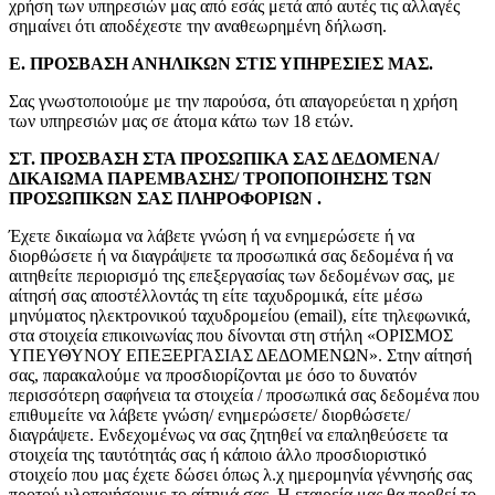
χρήση των υπηρεσιών μας από εσάς μετά από αυτές τις αλλαγές
σημαίνει ότι αποδέχεστε την αναθεωρημένη δήλωση.
Ε. ΠΡΟΣΒΑΣΗ ΑΝΗΛΙΚΩΝ ΣΤΙΣ ΥΠΗΡΕΣΙΕΣ ΜΑΣ.
Σας γνωστοποιούμε με την παρούσα, ότι απαγορεύεται η χρήση
των υπηρεσιών μας σε άτομα κάτω των 18 ετών.
ΣΤ. ΠΡΟΣΒΑΣΗ ΣΤΑ ΠΡΟΣΩΠΙΚΑ ΣΑΣ ΔΕΔΟΜΕΝΑ/
ΔΙΚΑΙΩΜΑ ΠΑΡΕΜΒΑΣΗΣ/ ΤΡΟΠΟΠΟΙΗΣΗΣ ΤΩΝ
ΠΡΟΣΩΠΙΚΩΝ ΣΑΣ ΠΛΗΡΟΦΟΡΙΩΝ .
Έχετε δικαίωμα να λάβετε γνώση ή να ενημερώσετε ή να
διορθώσετε ή να διαγράψετε τα προσωπικά σας δεδομένα ή να
αιτηθείτε περιορισμό της επεξεργασίας των δεδομένων σας, με
αίτησή σας αποστέλλοντάς τη είτε ταχυδρομικά, είτε μέσω
μηνύματος ηλεκτρονικού ταχυδρομείου (email), είτε τηλεφωνικά,
στα στοιχεία επικοινωνίας που δίνονται στη στήλη «ΟΡΙΣΜΟΣ
ΥΠΕΥΘΥΝΟΥ ΕΠΕΞΕΡΓΑΣΙΑΣ ΔΕΔΟΜΕΝΩΝ». Στην αίτησή
σας, παρακαλούμε να προσδιορίζονται με όσο το δυνατόν
περισσότερη σαφήνεια τα στοιχεία / προσωπικά σας δεδομένα που
επιθυμείτε να λάβετε γνώση/ ενημερώσετε/ διορθώσετε/
διαγράψετε. Ενδεχομένως να σας ζητηθεί να επαληθεύσετε τα
στοιχεία της ταυτότητάς σας ή κάποιο άλλο προσδιοριστικό
στοιχείο που μας έχετε δώσει όπως λ.χ ημερομηνία γέννησής σας
προτού υλοποιήσουμε το αίτημά σας. Η εταιρεία μας θα προβεί το