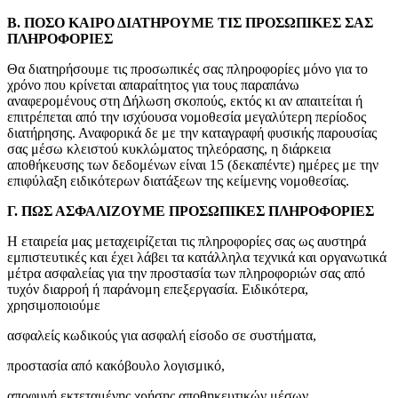
Β. ΠΟΣΟ ΚΑΙΡΟ ΔΙΑΤΗΡΟΥΜΕ ΤΙΣ ΠΡΟΣΩΠΙΚΕΣ ΣΑΣ
ΠΛΗΡΟΦΟΡΙΕΣ
Θα διατηρήσουμε τις προσωπικές σας πληροφορίες μόνο για το
χρόνο που κρίνεται απαραίτητος για τους παραπάνω
αναφερομένους στη Δήλωση σκοπούς, εκτός κι αν απαιτείται ή
επιτρέπεται από την ισχύουσα νομοθεσία μεγαλύτερη περίοδος
διατήρησης. Αναφορικά δε με την καταγραφή φυσικής παρουσίας
σας μέσω κλειστού κυκλώματος τηλεόρασης, η διάρκεια
αποθήκευσης των δεδομένων είναι 15 (δεκαπέντε) ημέρες με την
επιφύλαξη ειδικότερων διατάξεων της κείμενης νομοθεσίας.
Γ. ΠΩΣ ΑΣΦΑΛΙΖΟΥΜΕ ΠΡΟΣΩΠΙΚΕΣ ΠΛΗΡΟΦΟΡΙΕΣ
Η εταιρεία μας μεταχειρίζεται τις πληροφορίες σας ως αυστηρά
εμπιστευτικές και έχει λάβει τα κατάλληλα τεχνικά και οργανωτικά
μέτρα ασφαλείας για την προστασία των πληροφοριών σας από
τυχόν διαρροή ή παράνομη επεξεργασία. Ειδικότερα,
χρησιμοποιούμε
ασφαλείς κωδικούς για ασφαλή είσοδο σε συστήματα,
προστασία από κακόβουλο λογισμικό,
αποφυγή εκτεταμένης χρήσης αποθηκευτικών μέσων,