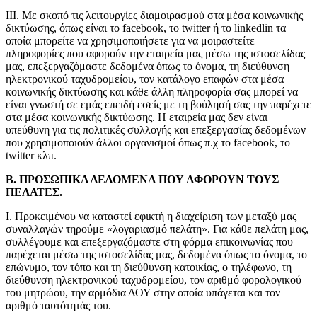
ΙΙΙ. Με σκοπό τις λειτουργίες διαμοιρασμού στα μέσα κοινωνικής
δικτύωσης, όπως είναι το facebook, το twitter ή το linkedlin τα
οποία μπορείτε να χρησιμοποιήσετε για να μοιραστείτε
πληροφορίες που αφορούν την εταιρεία μας μέσω της ιστοσελίδας
μας, επεξεργαζόμαστε δεδομένα όπως το όνομα, τη διεύθυνση
ηλεκτρονικού ταχυδρομείου, τον κατάλογο επαφών στα μέσα
κοινωνικής δικτύωσης και κάθε άλλη πληροφορία σας μπορεί να
είναι γνωστή σε εμάς επειδή εσείς με τη βούλησή σας την παρέχετε
στα μέσα κοινωνικής δικτύωσης. Η εταιρεία μας δεν είναι
υπεύθυνη για τις πολιτικές συλλογής και επεξεργασίας δεδομένων
που χρησιμοποιούν άλλοι οργανισμοί όπως π.χ το facebook, το
twitter κλπ.
Β. ΠΡΟΣΩΠΙΚΑ ΔΕΔΟΜΕΝΑ ΠΟΥ ΑΦΟΡΟΥΝ ΤΟΥΣ
ΠΕΛΑΤΕΣ.
I. Προκειμένου να καταστεί εφικτή η διαχείριση των μεταξύ μας
συναλλαγών τηρούμε «λογαριασμό πελάτη». Για κάθε πελάτη μας,
συλλέγουμε και επεξεργαζόμαστε στη φόρμα επικοινωνίας που
παρέχεται μέσω της ιστοσελίδας μας, δεδομένα όπως το όνομα, το
επώνυμο, τον τόπο και τη διεύθυνση κατοικίας, ο τηλέφωνο, τη
διεύθυνση ηλεκτρονικού ταχυδρομείου, τον αριθμό φορολογικού
του μητρώου, την αρμόδια ΔΟΥ στην οποία υπάγεται και τον
αριθμό ταυτότητάς του.